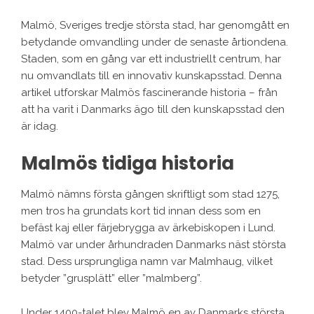
Malmö, Sveriges tredje största stad, har genomgått en
betydande omvandling under de senaste årtiondena.
Staden, som en gång var ett industriellt centrum, har
nu omvandlats till en innovativ kunskapsstad. Denna
artikel utforskar Malmös fascinerande historia – från
att ha varit i Danmarks ägo till den kunskapsstad den
är idag.
Malmös tidiga historia
Malmö nämns första gången skriftligt som stad 1275,
men tros ha grundats kort tid innan dess som en
befäst kaj eller färjebrygga av ärkebiskopen i Lund.
Malmö var under århundraden Danmarks näst största
stad. Dess ursprungliga namn var Malmhaug, vilket
betyder ”grusplätt” eller ”malmberg”.
Under 1400-talet blev Malmö en av Danmarks största