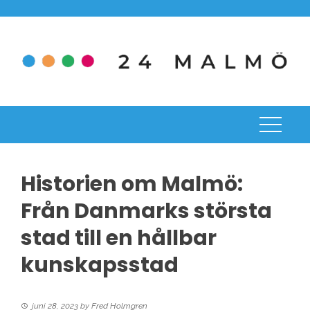
Skip
to
content
Historien om Malmö:
Från Danmarks största
stad till en hållbar
kunskapsstad
juni 28, 2023
by
Fred Holmgren