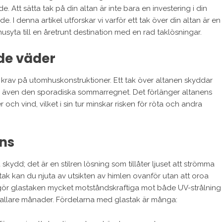
Att sätta tak på din altan är inte bara en investering i din
de. I denna artikel utforskar vi varför ett tak över din altan är en
ta till en åretrunt destination med en rad taklösningar.
de väder
ga krav på utomhuskonstruktioner. Ett tak över altanen skyddar
h även den sporadiska sommarregnet. Det förlänger altanens
ch vind, vilket i sin tur minskar risken för röta och andra
ans
kydd; det är en stilren lösning som tillåter ljuset att strömma
ak kan du njuta av utsikten av himlen ovanför utan att oroa
 gör glastaken mycket motståndskraftiga mot både UV-strålning
kallare månader. Fördelarna med glastak är många: