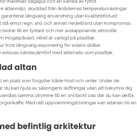
för maximalt dagsljus och en känsla av rymd.
re altanmiljö, skyddad från årstidernas temperaturväxlingar.
 garanterar långvarig användning utan kvalitetsförlust.
tt stå emot regn, snö och annan nederbörd utan kompromiss.
 bidrar till en tystare och mer avslappnande atmosfär.
h mögelpåväxt, vilket är vanligt på plasttak.
r trots långvarig exponering för solens strålar.
exklusiv känsla jämfört med alternativ som plasttak.
dad altan
ll en plats som förgyller både höst och vinter. Under de
r du kan njuta av säsongens skiftningar utan att bekymra dig
förvandlas samma utrymme till en snötäckt oas där du kan iaktta
morgonkaffe. Med rätt uppvärmningslösningar kan altanen bli en
d befintlig arkitektur