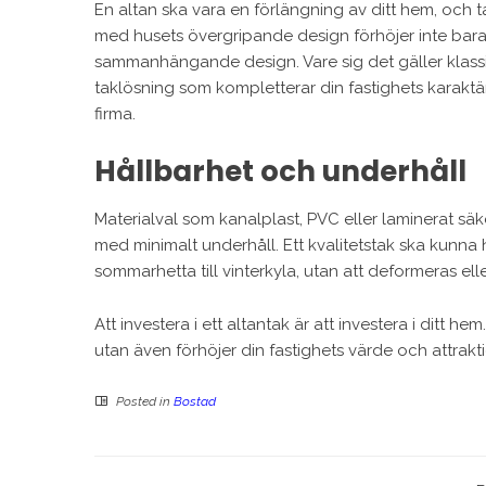
En altan ska vara en förlängning av ditt hem, och t
med husets övergripande design förhöjer inte bara
sammanhängande design. Vare sig det gäller klassis
taklösning som kompletterar din fastighets karaktä
firma.
Hållbarhet och underhåll
Materialval som kanalplast, PVC eller laminerat sä
med minimalt underhåll. Ett kvalitetstak ska kunn
sommarhetta till vinterkyla, utan att deformeras eller
Att investera i ett altantak är att investera i ditt 
utan även förhöjer din fastighets värde och attrak
Posted in
Bostad