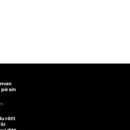
r man
 på sin
26
du rätt
för