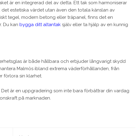
aket är en integrerad del av detta. Ett tak som harmoniserar
 det estetiska värdet utan även den totala känslan av
kt tegel, modern betong eller träpanel, finns det en
r. Du kan
bygga ditt altantak
själv eller ta hjälp av en kunnig
kerhetsglas är både hållbara och erbjuder långvarigt skydd
a hantera Malmös ibland extrema väderförhållanden, från
 förlora sin klarhet.
hem. Det är en uppgradering som inte bara förbättrar din vardag
tionskraft på marknaden.