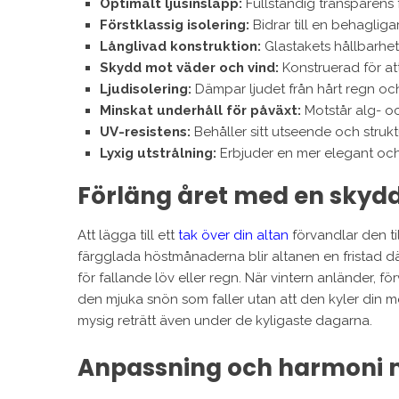
Optimalt ljusinsläpp:
Fullständig transparens 
Förstklassig isolering:
Bidrar till en behagliga
Långlivad konstruktion:
Glastakets hållbarhet
Skydd mot väder och vind:
Konstruerad för a
Ljudisolering:
Dämpar ljudet från hårt regn och
Minskat underhåll för påväxt:
Motstår alg- oc
UV-resistens:
Behåller sitt utseende och struktu
Lyxig utstrålning:
Erbjuder en mer elegant och 
Förläng året med en skyd
Att lägga till ett
tak över din altan
förvandlar den ti
färgglada höstmånaderna blir altanen en fristad dä
för fallande löv eller regn. När vintern anländer, 
den mjuka snön som faller utan att den kyler din 
mysig reträtt även under de kyligaste dagarna.
Anpassning och harmoni me