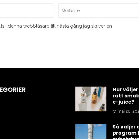
 i denna webbläsare till nästa gång jag skriver en
EGORIER
Hur välje
rätt smak
e-juice?
maj 28, 20
Så väljer 
program 