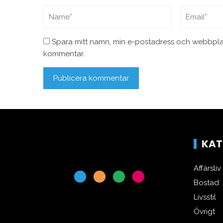
Spara mitt namn, min e-postadress och webbplats
kommentar.
KAT
Affärsliv
Bostad
Livsstil
Övrigt