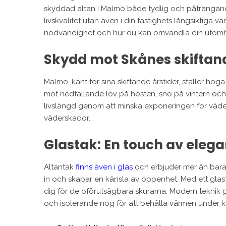
skyddad altan i Malmö både tydlig och påträngande. 
livskvalitet utan även i din fastighets långsiktiga vär
nödvändighet och hur du kan omvandla din utomhusy
Skydd mot Skånes skiftan
Malmö, känt för sina skiftande årstider, ställer hö
mot nedfallande löv på hösten, snö på vintern oc
livslängd genom att minska exponeringen för väder o
väderskador.
Glastak: En touch av eleg
Altantak
finns även i glas
och erbjuder mer än bara s
in och skapar en känsla av öppenhet. Med ett glast
dig för de oförutsägbara skurarna. Modern teknik
och isolerande nog för att behålla värmen under 