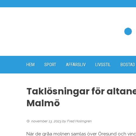
Skip
to
content
HEM
SPORT
AFFÄRSLIV
LIVSSTIL
BOSTAD
Taklösningar för altane
Malmö
november 13, 2023
by
Fred Holmgren
När de gråa molnen samlas över Öresund och vinde