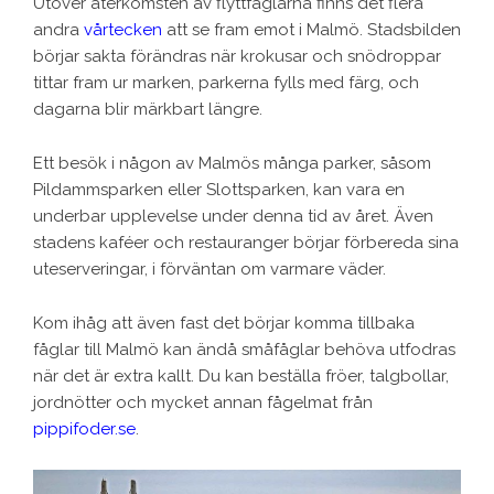
Utöver återkomsten av flyttfåglarna finns det flera
andra
vårtecken
att se fram emot i Malmö. Stadsbilden
börjar sakta förändras när krokusar och snödroppar
tittar fram ur marken, parkerna fylls med färg, och
dagarna blir märkbart längre.
Ett besök i någon av Malmös många parker, såsom
Pildammsparken eller Slottsparken, kan vara en
underbar upplevelse under denna tid av året. Även
stadens kaféer och restauranger börjar förbereda sina
uteserveringar, i förväntan om varmare väder.
Kom ihåg att även fast det börjar komma tillbaka
fåglar till Malmö kan ändå småfåglar behöva utfodras
när det är extra kallt. Du kan beställa fröer, talgbollar,
jordnötter och mycket annan fågelmat från
pippifoder.se
.