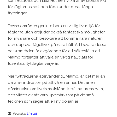
som Bulltofta och Lilla Holmen, vilka är av största vikt
för fåglarnas rast och föda under deras långa
flyttningar.
Dessa områden ger inte bara en viktig livsmiljö för
fåglarna utan erbjuder också fantastiska möjligheter
för invånare och besökare att komma nära naturen
och uppleva fågellivet på nära håll. Att bevara dessa
naturområden är avgörande för att säkerställa att
Malmö fortsätter att vara en viktig hållplats för
tusentals flyttfåglar varje år.
När flyttfåglarna återvänder till Malmö, är det mer än
bara en indikation på att våren är här. Det är en
påminnelse om livets motståndskraft, naturens rytm,
och vikten av att vara uppmärksam på de små
tecknen som säger att en ny början är
Posted in
Livsstil