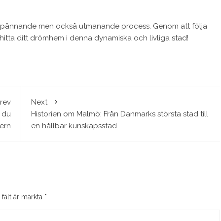
 spännande men också utmanande process. Genom att följa
tta ditt drömhem i denna dynamiska och livliga stad!
rev
Next
 du
Historien om Malmö: Från Danmarks största stad till
ern
en hållbar kunskapsstad
 fält är märkta
*