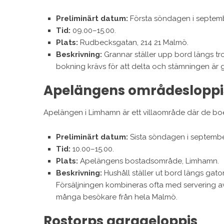
Preliminärt datum:
Första söndagen i septemb
Tid:
09.00–15.00.
Plats:
Rudbecksgatan, 214 21 Malmö.
Beskrivning:
Grannar ställer upp bord längs tro
bokning krävs för att delta och stämningen är 
Apelängens områdesloppi
Apelängen i Limhamn är ett villaområde där de bo
Preliminärt datum:
Sista söndagen i septembe
Tid:
10.00–15.00.
Plats:
Apelängens bostadsområde, Limhamn.
Beskrivning:
Hushåll ställer ut bord längs gato
Försäljningen kombineras ofta med servering av 
många besökare från hela Malmö.
Rostorps garageloppis