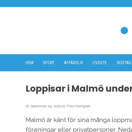
Skip
to
content
HEM
SPORT
AFFÄRSLIV
LIVSSTIL
BOSTAD
Loppisar i Malmö unde
september 29, 2025
by
Fred Holmgren
Malmö är känt för sina många loppma
föreningar eller privatpersoner. Ne