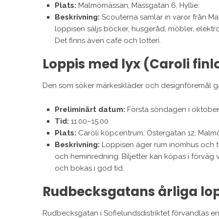
Plats:
Malmömässan, Mässgatan 6, Hyllie.
Beskrivning:
Scouterna samlar in varor från Ma
loppisen säljs böcker, husgeråd, möbler, elektr
Det finns även café och lotteri.
Loppis med lyx (Caroli finl
Den som söker märkeskläder och designföremål går t
Preliminärt datum:
Första söndagen i oktober 
Tid:
11.00–15.00.
Plats:
Caroli köpcentrum, Östergatan 12, Malm
Beskrivning:
Loppisen äger rum inomhus och tar
och heminredning. Biljetter kan köpas i förväg 
och bokas i god tid.
Rudbecksgatans årliga lo
Rudbecksgatan i Sofielundsdistriktet förvandlas en