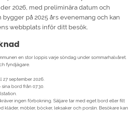
nder 2026, med preliminära datum och
um bygger på 2025 års evenemang och kan
ens webbplats inför ditt besök.
rknad
ommunen en stor loppis varje söndag under sommarhalvåret.
och fyndjägare.
ll 27 september 2026.
 sina bord från 07.30.
station.
äver ingen förbokning. Säljare tar med eget bord eller filt
ed kläder, möbler, böcker, leksaker och porslin. Besökare kan