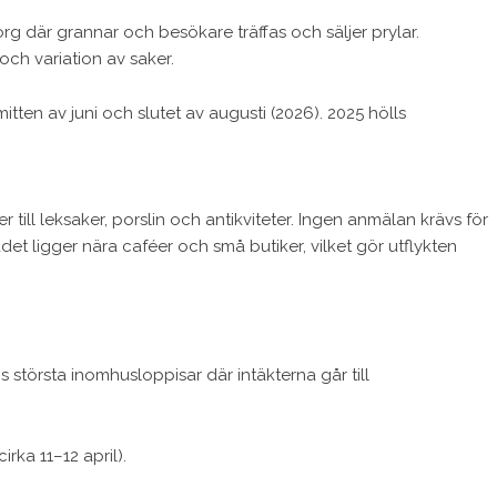
rg där grannar och besökare träffas och säljer prylar.
och variation av saker.
itten av juni och slutet av augusti (2026). 2025 hölls
r till leksaker, porslin och antikviteter. Ingen anmälan krävs för
rådet ligger nära caféer och små butiker, vilket gör utflykten
största inomhusloppisar där intäkterna går till
irka 11–12 april).