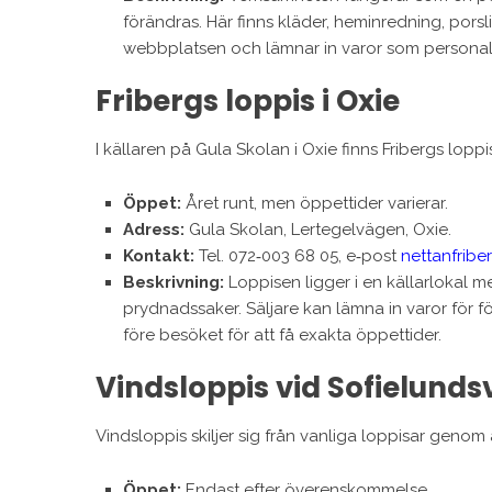
förändras. Här finns kläder, heminredning, porsl
webbplatsen och lämnar in varor som personale
Fribergs loppis i Oxie
I källaren på Gula Skolan i Oxie finns Fribergs lopp
Öppet:
Året runt, men öppettider varierar.
Adress:
Gula Skolan, Lertegelvägen, Oxie.
Kontakt:
Tel. 072‑003 68 05, e‑post
nettanfrib
Beskrivning:
Loppisen ligger i en källarlokal m
prydnadssaker. Säljare kan lämna in varor för 
före besöket för att få exakta öppettider.
Vindsloppis vid Sofielund
Vindsloppis skiljer sig från vanliga loppisar genom a
Öppet:
Endast efter överenskommelse.