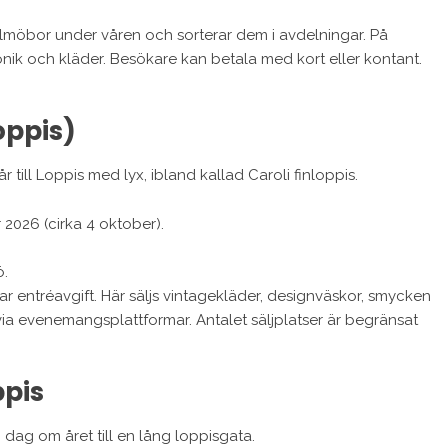
lmöbor under våren och sorterar dem i avdelningar. På
onik och kläder. Besökare kan betala med kort eller kontant.
oppis)
ill Loppis med lyx, ibland kallad Caroli finloppis.
2026 (cirka 4 oktober).
ö.
 entréavgift. Här säljs vintagekläder, designväskor, smycken
via evenemangsplattformar. Antalet säljplatser är begränsat
ppis
 dag om året till en lång loppisgata.