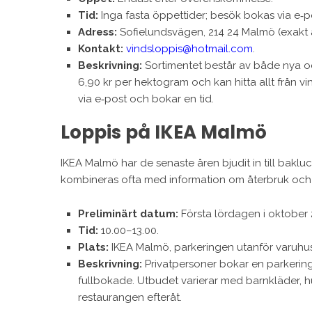
Tid:
Inga fasta öppettider; besök bokas via e‑p
Adress:
Sofielundsvägen, 214 24 Malmö (exakt 
Kontakt:
vindsloppis@hotmail.com
.
Beskrivning:
Sortimentet består av både nya 
6,90 kr per hektogram och kan hitta allt från v
via e‑post och bokar en tid.
Loppis på IKEA Malmö
IKEA Malmö har de senaste åren bjudit in till bakl
kombineras ofta med information om återbruk och 
Preliminärt datum:
Första lördagen i oktober 2
Tid:
10.00–13.00.
Plats:
IKEA Malmö, parkeringen utanför varuhu
Beskrivning:
Privatpersoner bokar en parkerings
fullbokade. Utbudet varierar med barnkläder, 
restaurangen efteråt.