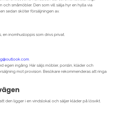
in och småmöbler. Den som vill sälja hyr en hylla via
n sedan sköter försäljningen av.
is, en inomhusloppis som drivs privat.
erg@outlook.com
.
ed egen ingång. Här säljs möbler, porslin, kläder och
försäljning mot provision. Besökare rekommenderas att ringa
svägen
tt den ligger i en vindslokal och säljer kläder på lösvikt.