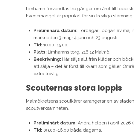
Limhamn förvandlas tre gånger om året till loppisto
Evenemanget är populärt för sin trevliga stämning 
Preliminära datum:
Lördagar i början av maj, m
marknaden 3 maj, 14 juni och 23 augusti.
Tid:
10.00–15.00.
Plats:
Limhamns torg, 216 12 Malmö.
Beskrivning:
Här säljs allt från kläder och böcke
att sälja – det är först till kvarn som gäller. Om
extra trevlig.
Scouternas stora loppis
Malmökretsens scoutkårer arrangerar en av stadens 
scoutverksamheten.
Preliminärt datum:
Andra helgen i april 2026 (c
Tid:
09.00–16.00 båda dagarna.