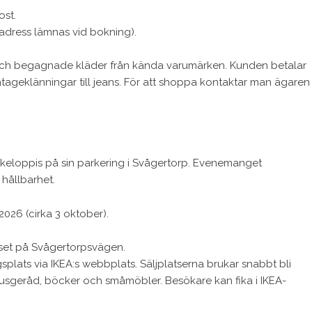
ost.
adress lämnas vid bokning).
och begagnade kläder från kända varumärken. Kunden betalar
intageklänningar till jeans. För att shoppa kontaktar man ägaren
uckeloppis på sin parkering i Svågertorp. Evenemanget
hållbarhet.
026 (cirka 3 oktober).
set på Svågertorpsvägen.
plats via IKEA:s webbplats. Säljplatserna brukar snabbt bli
husgeråd, böcker och småmöbler. Besökare kan fika i IKEA-