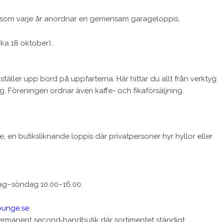
ö som varje år anordnar en gemensam garageloppis.
ka 18 oktober).
täller upp bord på uppfarterna. Här hittar du allt från verktyg
. Föreningen ordnar även kaffe- och fikaförsäljning.
, en butiksliknande loppis där privatpersoner hyr hyllor eller
ag–söndag 10.00–16.00.
ounge.se
.
rmanent second‑handbutik där sortimentet ständigt