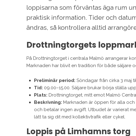
loppisarna som förväntas äga rum u
praktisk information. Tider och dat
ändras, så kontrollera alltid arrangör
Drottningtorgets loppma
På Drottningtorget i centrala Malmö arrangerar k
Marknaden har blivit en tradition för både säljare 
Preliminär period:
Söndagar från cirka 3 maj ti
Tid:
09.00–15.00. Säljare brukar börja ställa upp
Plats:
Drottningtorget, mitt emot Malmö Central
Beskrivning:
Marknaden är öppen för alla och kr
och betalar ingen avgift. Utbudet är varierat m
lätt ta sig dit med kollektivtrafik eller cykel.
Loppis på Limhamns torg