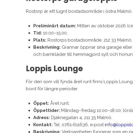
Rostorp är ett lugnt bostadsområde i östra Malm
Preliminärt datum:
Mitten av oktober 2026 (cir
Tid:
10.00–15.00.
Plats:
Rostorps bostadsområde, 212 33 Malmö.
Beskrivning:
Grannar öppnar sina garage eller s
och barnkläder till hemmagjord sylt och honung
Loppis Lounge
För den som vill fynda året runt finns Loppis Lounge
bord för längre perioder.
Öppet:
Året runt.
Öppettider:
Måndag–fredag 10.00–18.00, lörd
Adress:
Djäknegatan 4, 211 35 Malmö.
Kontakt:
Tel. 0761‑611636, e‑post
info@loppisl
Beskrivning:
Verksamheten fungerar som en pe