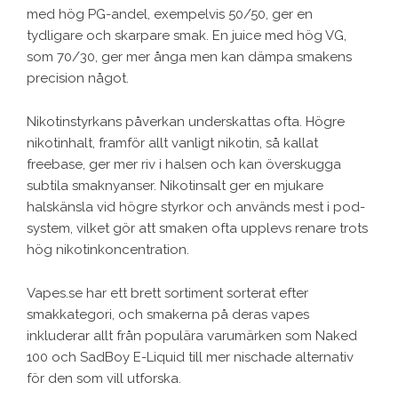
med hög PG-andel, exempelvis 50/50, ger en
tydligare och skarpare smak. En juice med hög VG,
som 70/30, ger mer ånga men kan dämpa smakens
precision något.
Nikotinstyrkans påverkan underskattas ofta. Högre
nikotinhalt, framför allt vanligt nikotin, så kallat
freebase, ger mer riv i halsen och kan överskugga
subtila smaknyanser. Nikotinsalt ger en mjukare
halskänsla vid högre styrkor och används mest i pod-
system, vilket gör att smaken ofta upplevs renare trots
hög nikotinkoncentration.
Vapes.se har ett brett sortiment sorterat efter
smakkategori, och smakerna på deras vapes
inkluderar allt från populära varumärken som Naked
100 och SadBoy E-Liquid till mer nischade alternativ
för den som vill utforska.