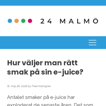
Skip
to
content
Hur väljer man rätt
smak på sin e-juice?
maj 28, 2026
by
Fred Holmgren
Antalet smaker på e-juice har
exploderat de senaste åren. Det som