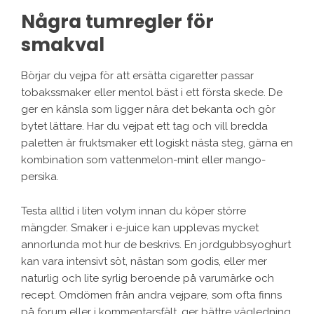
Några tumregler för
smakval
Börjar du vejpa för att ersätta cigaretter passar
tobakssmaker eller mentol bäst i ett första skede. De
ger en känsla som ligger nära det bekanta och gör
bytet lättare. Har du vejpat ett tag och vill bredda
paletten är fruktsmaker ett logiskt nästa steg, gärna en
kombination som vattenmelon-mint eller mango-
persika.
Testa alltid i liten volym innan du köper större
mängder. Smaker i e-juice kan upplevas mycket
annorlunda mot hur de beskrivs. En jordgubbsyoghurt
kan vara intensivt söt, nästan som godis, eller mer
naturlig och lite syrlig beroende på varumärke och
recept. Omdömen från andra vejpare, som ofta finns
på forum eller i kommentarsfält, ger bättre vägledning