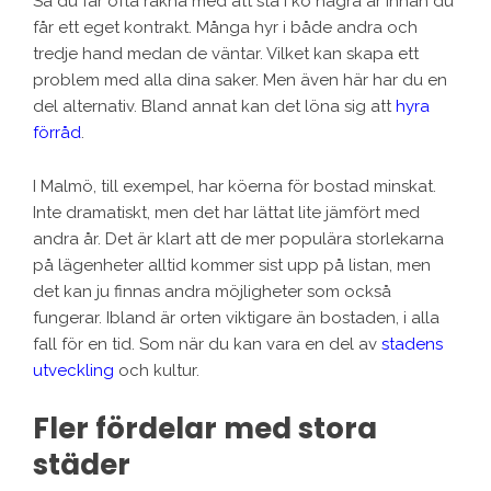
Så du får ofta räkna med att stå i kö några år innan du
får ett eget kontrakt. Många hyr i både andra och
tredje hand medan de väntar. Vilket kan skapa ett
problem med alla dina saker. Men även här har du en
del alternativ. Bland annat kan det löna sig att
hyra
förråd
.
I Malmö, till exempel, har köerna för bostad minskat.
Inte dramatiskt, men det har lättat lite jämfört med
andra år. Det är klart att de mer populära storlekarna
på lägenheter alltid kommer sist upp på listan, men
det kan ju finnas andra möjligheter som också
fungerar. Ibland är orten viktigare än bostaden, i alla
fall för en tid. Som när du kan vara en del av
stadens
utveckling
och kultur.
Fler fördelar med stora
städer