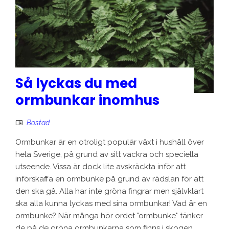
Så lyckas du med
ormbunkar inomhus
Bostad
Ormbunkar är en otroligt populär växt i hushåll över
hela Sverige, på grund av sitt vackra och speciella
utseende. Vissa är dock lite avskräckta inför att
införskaffa en ormbunke på grund av rädslan för att
den ska gå. Alla har inte gröna fingrar men självklart
ska alla kunna lyckas med sina ormbunkar! Vad är en
ormbunke? När många hör ordet "ormbunke" tänker
de på de gröna ormbunkarna som finns i skogen.