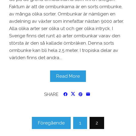
Faktum är att de ormbunkarna är en sorts ormbunke,
av många olika sorter. Ormbunkar är nämligen en
avdelning av växter som innefattar nästan 9000 arter.
Alla olika arter ser olika ut och ger olika intryck. I
Sverige finns det runt 40 arter ormbunkar varav den
största är den så kallade örnbräken. Denna sorts
ormbunke kan bli hela 2,5 meter. I tropiska delar av
världen finns det andra...
Read More
SHARE
Sidnumrering
Föregående
1
2
för