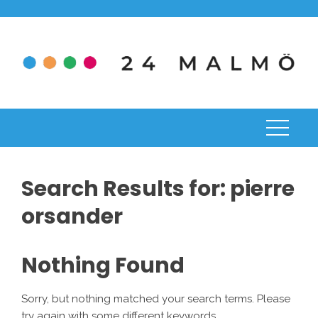
Skip
to
content
Search Results for:
pierre
orsander
Nothing Found
Sorry, but nothing matched your search terms. Please
try again with some different keywords.